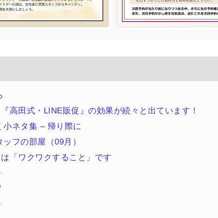
ら
『高田式・LINE販促』の効果が続々と出ています！
小ネタ集 – 帰り際に
ッフの部屋（09月）
マは「ワクワクすること」です
一
宏
子