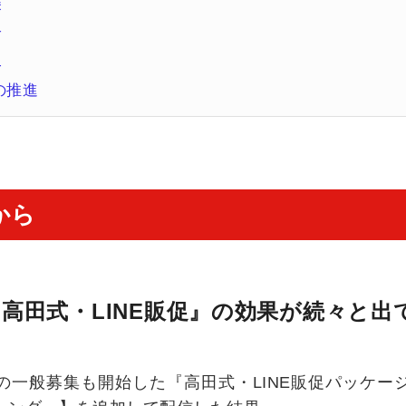
美
子
二
の推進
から
高田式・LINE販促』の効果が続々と出
okでの一般募集も開始した『高田式・LINE販促パッケ