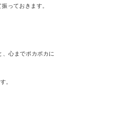
て振っておきます。
と、心までポカポカに
です。