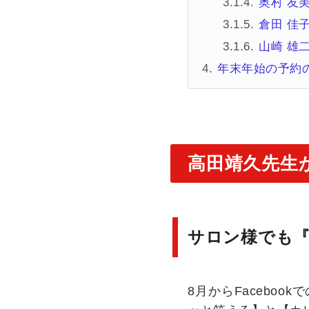
奥村 友
倉田 佳
山崎 雄
年末年始の予約
高田靖久先生
サロン様でも『
8月からFacebo