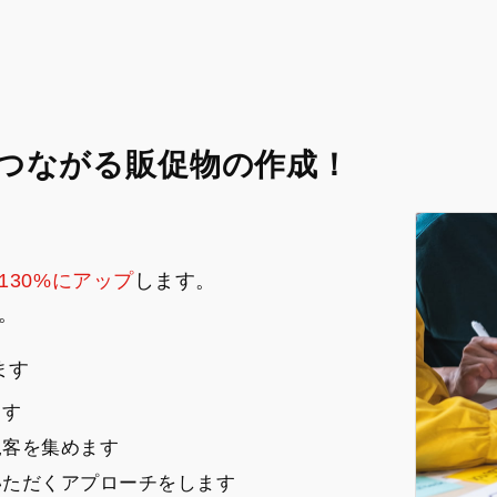
につながる販促物の作成！
130%にアップ
します。
。
ます
ます
規客を集めます
いただくアプローチをします